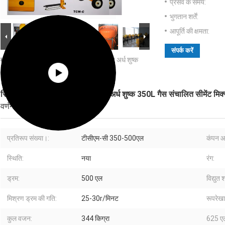
प्रसव के समय:
भुगतान शर्तें:
आपूर्ति की क्षमता:
संपर्क करें
बड़ी छवि :
सिलेंडर प्रकार गैसोलीन सीमेंट मिक्सर अर्ध शुष्क
350L गैस संचालित सीमेंट मिक्सर
सिलेंडर प्रकार गैसोलीन सीमेंट मिक्सर अर्ध शुष्क 350L गैस संचालित सीमेंट मिक
वर्णन
प्रतिरूप संख्या।:
टीसीएम-सी 350-500एल
कंपन आ
स्थिति:
नया
रंग:
ड्रम:
500 एल
विद्युत 
मिश्रण ड्रम की गति:
25-30r/मिनट
रूपरेख
कुल वजन:
344 किग्रा
625 एल