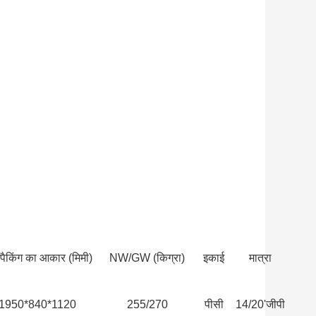
ेम पैकिंग का आकार (मिमी)
NW/GW (किग्रा)
इकाई
मात्रा
1950*840*1120
255/270
पीसी
14/20'जीपी