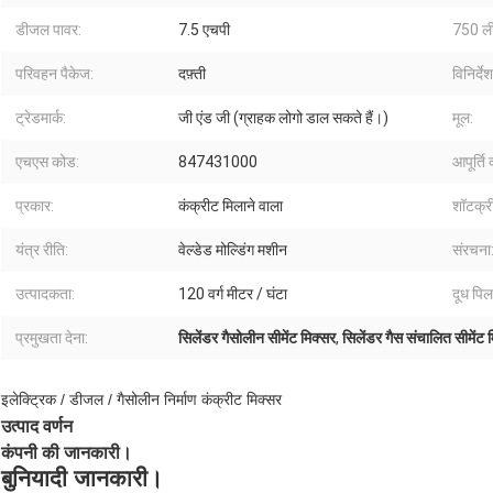
डीजल पावर:
7.5 एचपी
750 ली
परिवहन पैकेज:
दफ़्ती
विनिर्देश
ट्रेडमार्क:
जी एंड जी (ग्राहक लोगो डाल सकते हैं।)
मूल:
एचएस कोड:
847431000
आपूर्ति 
प्रकार:
कंक्रीट मिलाने वाला
शॉटक्र
यंत्र रीति:
वेल्डेड मोल्डिंग मशीन
संरचना
उत्पादकता:
120 वर्ग मीटर / घंटा
दूध पिल
प्रमुखता देना:
सिलेंडर गैसोलीन सीमेंट मिक्सर
,
सिलेंडर गैस संचालित सीमेंट 
इलेक्ट्रिक / डीजल / गैसोलीन निर्माण कंक्रीट मिक्सर
उत्पाद वर्णन
कंपनी की जानकारी।
बुनियादी जानकारी।