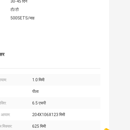
30-45 दिन
टी/टी
500SETS/माह
्सर
याम:
1.0 मिमी
पीला
शक्ति:
6.5 एचपी
ा आयाम:
204X106X123 मिमी
 मिक्सर:
625 मिमी